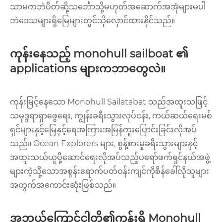
သာမကဘဲပိတ်ဆို့သင်္ဘောသို့မဟုတ်အဆောက်အအုံများမပါ
ဘဲဒေသများရှိမြေများတွင်သိုလှောင်ထားနိုင်သည်။
ကုန်းနေသည့် monohull sailboat ၏
applications များကဘာတွေလဲ။
ကုန်းမြင့်နေသော Monohull Sailatabat သည်အထူးသဖြင့်
သမုဒ္ဒရာရှာဖွေရေး, ကျွန်းခရီးသွားလုပ်ငန်း, ကယ်ဆယ်ရေးမစ်
ရှင်များနှင့်မြေနှင့်ရေအကြားအမြန်ကူးပြောင်းခြင်းလိုအပ်
သည်။ Ocean Explorers များ, စွန့်စားမှုခရီးသွားများနှင့်
အထူးသယ်ယူပို့ဆောင်ရေးလိုအပ်သည့်ပရော်ဖက်ရှင်နယ်အဖွဲ့
များကဲ့သို့သောအစွန်းရောက်ပတ်ဝန်းကျင်ကိုစိန်ခေါ်လိုသူများ
အတွက်အကောင်းဆုံးဖြစ်သည်။
အဘယ်ကြောင့်ငါတို့၏ကုန်းရှိ Monohull