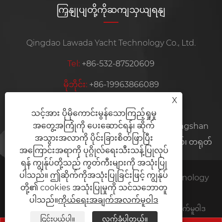
ကြှနျုပျတို့ကိုဆကျသှယျရနျ
Qingdao Lawada Yacht Technology Co., Ltd.
Tel:
+86-532-87520609
မိုဘိုင်း:
+86-19963866089
X
အီးမေး:
admin@lawadayachts.com
သင့်အား ပိုမိုကောင်းမွန်သောကြည့်ရှုမှု
အတွေ့အကြုံကို ပေးဆောင်ရန်၊ ဆိုက်
လိပ်စာ:
အမှတ် 6 Changsheng အရှေ့လမ်း၊ Jiangshan
အသွားအလာကို ပိုင်းခြားစိတ်ဖြာပြီး
မြို့၊ Laixi မြို့၊ Qingdao မြို့၊ Shandong ပြည်နယ်၊ တရုတ်
အကြောင်းအရာကို ပုဂ္ဂိုလ်ရေးသီးသန့်ပြုလုပ်
ရန် ကျွန်ုပ်တို့သည် ကွတ်ကီးများကို အသုံးပြု
ပါသည်။ ဤဆိုက်ကိုအသုံးပြုခြင်းဖြင့် ကျွန်ုပ်
မူပိုင်ခွင့် © 2025 Qingdao Lawada Yacht Technology
တို့၏ cookies အသုံးပြုမှုကို သင်သဘောတူ
Co., Ltd. All Rights Reserved.
ပါသည်။
ကိုယ်ရေးအချက်အလက်မူဝါဒ
Links
Sitemap
RSS
XML
ကိုယ်ရေးအချက်အလက်မူဝါဒ
ငြင်းပယ်ပါ။
လက်ခံပါတယ်။