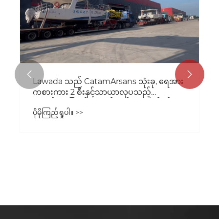


ခရီးသည်တင်သင်္ဘောများ၏အဓိကအင်္ဂါရပ်
များ။
ပိုမိုကြည့်ရှုပါ။ >>