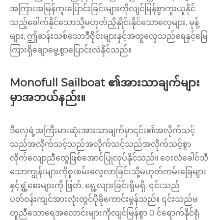
အကြားအမြန်ကူးပြောင်းခြင်းများကိုလျင်မြန်စွာကူးယူနိုင်
သည့်ခေါက်နိုင်သောသို့မဟုတ်ညှိနှိုင်းနိုင်သောလှေများ, မုန့်
များ, ဤဆန်းသစ်သောဒီဇိုင်းများနှင့်အတူလှေသည်ရေနှင့်မြေ
ကြားရှိချောမွေ့စွာပြောင်းလဲနိုင်သည်။
Monofull Sailboat ၏အားသာချက်များ
မှာအဘယ်နည်း။
ဒီလှေရဲ့အကြီးမားဆုံးအားသာချက်မှာ၎င်း၏အလိုက်သင့်
သည်အလိုက်သင့်သည်အလိုက်သင့်သည်အလိုက်သင့်စွာ
လိုက်လျောညီထွေဖြစ်အောင်ပြုလုပ်နိုင်သည်။ ဝေးလံခေါင်သီ
သောကျွန်းများကိုစူးစမ်းလေ့လာခြင်းသို့မဟုတ်ကမ်းခြေများ
နှင့်ရွှံ့စေးများကို ဖြတ်. ရွေ့လျားခြင်းရှိမရှိ, ၎င်းသည်
ပတ်ဝန်းကျင်အားလုံးတွင်ပိုမိုကောင်းမွန်သည်။ ၎င်းသည်မ
တူညီသောရေအလောင်းများကိုလျင်မြန်စွာ 0 င်ရောက်နိုင်ရုံ