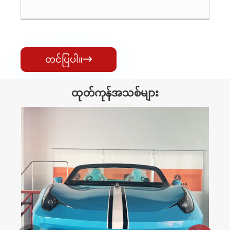
တင်ပြပါ။

ထုတ်ကုန်အသစ်များ