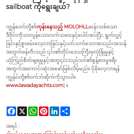
sailboat ကိုရွေးချယ်?
ကျွန်တော်တို့၏
ကုန်းနေသည့် MOLOHLL
ဆန်းသစ်သော
ဒီဇိုင်းကိုသာလွန်သောလက်သမားနှင့်ပေါင်းစပ်ပြီး, ရွက်လွှင့်
ခြင်းနှင့်စူးစမ်းလေ့လာခြင်းနှင့်ပတ်သက်သောအသည်းအသန်
အတွက်ဖန်တီးသည် ၎င်း၏တိုင်းဒေသကြီးမှလုံခြုံမှုနှင့်
ယုံကြည်စိတ်ချရမှုနှင့်အတူ၎င်းသည်သင်၏စွန့်စားမှုခရီး
အတွက်အကောင်းဆုံးအဖော်ဖြစ်လိမ့်မည်။ ပိုမိုလေ့လာရန်
ကျွန်ုပ်တို့၏ဝက်ဘ်ဆိုက်ကိုသွားပါ။
www.lawadayachts.com
] ။
Facebook
X
WhatsApp
Pinterest
LinkedIn
Share
အရင် :