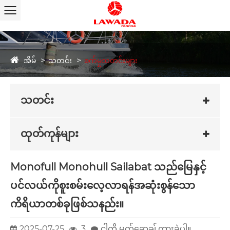
အိမ်
သတင်း
စက်မှုသတင်းများ
သတင်း
ထုတ်ကုန်များ
Monofull Monohull Sailabat သည်မြေနှင့်
ပင်လယ်ကိုစူးစမ်းလေ့လာရန်အဆုံးစွန်သော
ကိရိယာတစ်ခုဖြစ်သနည်း။
2025-07-25
3
ငါ့ကို မက်ဆေ့ချ် ထားခဲ့ပါ။