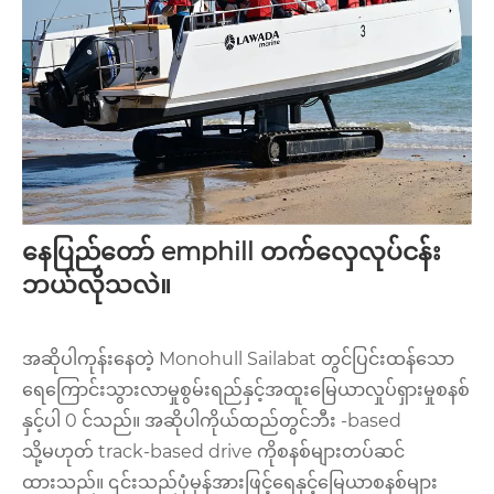
နေပြည်တော် emphill တက်လှေလုပ်ငန်း
ဘယ်လိုသလဲ။
အဆိုပါကုန်းနေတဲ့ Monohull Sailabat တွင်ပြင်းထန်သော
ရေကြောင်းသွားလာမှုစွမ်းရည်နှင့်အထူးမြေယာလှုပ်ရှားမှုစနစ်
နှင့်ပါ 0 င်သည်။ အဆိုပါကိုယ်ထည်တွင်ဘီး -based
သို့မဟုတ် track-based drive ကိုစနစ်များတပ်ဆင်
ထားသည်။ ၎င်းသည်ပုံမှန်အားဖြင့်ရေနှင့်မြေယာစနစ်များ