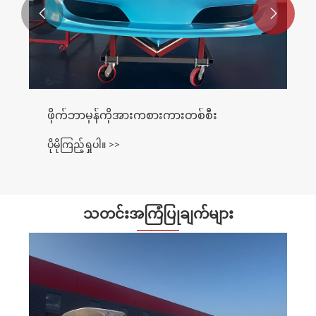


7.4M ကယ်ဆယ်ရေးလှေ
ပိုမိုကြည့်ရှုပါ။ >>
သတင်းအကြံပြုချက်များ