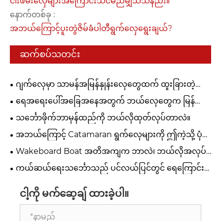
ငါးဖမ်းလှေများအကြောင်းသင်မည်မျှသိသနည်း။
နောက်တစ်ခု :
အဘယ်ကြောင့်ပူးတွဲဇိမ်ခံပါတီရွက်လှေရွေးချယ်?
ဆက်စပ်သတင်း
ဂျက်လှေမှာ သာမန်အမြန်နှုန်းလှေတွေထက် ထူးခြားတဲ့
အားသာချက်တွေက ဘာတွေလဲ။
ရေအရေးပေါ်အခြေအနေအတွက် ဘယ်လှေတွေက မြန်
မြန်ဆန်ဆန်တုံ့ပြန်သလဲ။
သင်္ဘောဖိုက်ဘာမှန်ထည်ကို ဘယ်လိုထုတ်လုပ်တာလဲ။
အဘယ်ကြောင့် Catamaran ရွက်လှေများကို ဤကဲ့သို့ ပုံစံ
ထုတ်ထားသနည်း။
Wakeboard Boat အတိအကျက ဘာလဲ၊ ဘယ်လိုအလုပ်
လုပ်လဲ
ကယ်ဆယ်ရေးသင်္ဘောသည် ပင်လယ်ပြင်တွင် ရေကြောင်း
အန္တရာယ်ကင်းရှင်းရေးနှင့် အရေးပေါ်တုံ့ပြန်မှုအား မည်သို့
တိုးတက်စေသနည်း။
ငါ့ကို မက်ဆေ့ချ် ထားခဲ့ပါ။