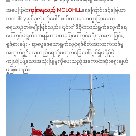
အပေြာင်း
ကုန်းနေသည့် MOLOHLL
ရေကြောင်းနှင့်မြေယာ
mobility နှစ်ခုလုံးကိုပေါင်းစပ်ထားသောထူးခြားသော
ရေယာဉ်တစ်မျိုးဖြစ်သည်။ ၎င်း၏ဒီဇိုင်းသည်ရွက်လှေကိုရေ
ပေါ်တွင်မရွက်သာရန်သာမကမြေပေါ်တွင်ခရီးသွားလာခြင်း,
စွန့်စားခန်း - ရှာဖွေနေသောရွက်လွှင့်ရန်စိတ်အားထက်သန်မှု
အတွက်ဤလှေသည်ရေသို့မဟုတ်မြေပေါ်တွင်ရှိမရှိပိုမို
ကျယ်ပြန့်သောအသုံးပြုမှုကိုပေးသည့်အကောင်းဆုံးရွေးချယ်
မှုဖြစ်သည်။